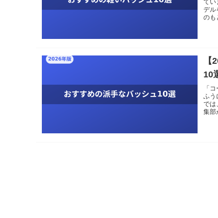
てい
デル
のも
【
1
「コ
ふう
では
集部