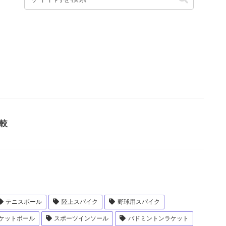
較
テニスボール
陸上スパイク
野球用スパイク
ケットボール
スポーツインソール
バドミントンラケット