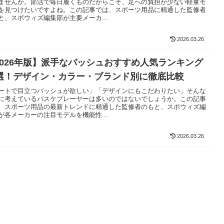
ませんか。部活で毎日履くものだからこそ、足への負担が少ない軽量モ
を見つけたいですよね。この記事では、スポーツ用品に精通した監修者
と、スポウィズ編集部が主要メーカ...
2026.03.26
2026年版】派手なバッシュおすすめ人気ランキング
0選！デザイン・カラー・ブランド別に徹底比較
ートで目立つバッシュが欲しい」「デザインにもこだわりたい」そんな
に考えているバスケプレーヤーは多いのではないでしょうか。この記事
、スポーツ用品の最新トレンドに精通した監修者のもと、スポウィズ編
が各メーカーの注目モデルを機能性...
2026.03.26