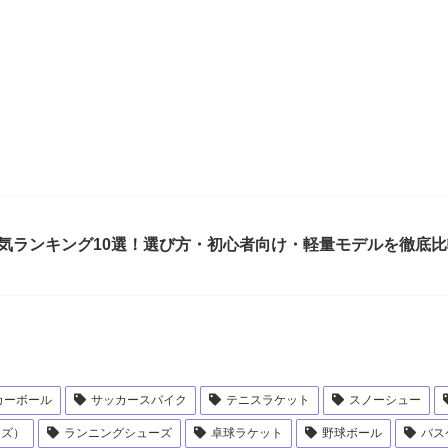
人気ランキング10選！選び方・初心者向け・軽量モデルを徹底比
カーボール
サッカースパイク
テニスラケット
スノーシュー
ーズ）
ランニングシューズ
卓球ラケット
野球ボール
バス