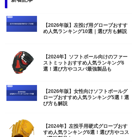
【2026年版】左投げ用グローブおすす
め人気ランキング10選｜選び方も解説
【2024年】ソフトボール向けのファー
ストミットおすすめ人気ランキング6
選！選び方やコスパ最強製品も
【2026年版】女性向けソフトボールグ
ローブおすすめ人気ランキング5選！選
び方も解説
【2024年】左投手用硬式グローブおす
すめ人気ランキング6選！選び方やコス