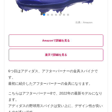
出典：
Amazon
Amazon
楽天
6つ目はアディダス、アフターバーナーの金具スパイクで
す。
最初に紹介したアフターバーナーの金具になります。
こちらはアフターバーナー8で、2022年の最新モデルになり
ます。
アディダスの野球用スパイクは安い上に、デザイン性が良い