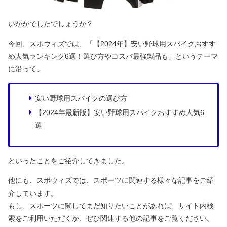
いかがでしたでしょうか？
今回、スポウィズでは、「【2024年】安い野球用スパイクおすす
め人気ランキング6選！選び方やコスパ最強製品も」というテーマ
に沿って、
安い野球用スパイクの選び方
【2024年最新版】安い野球用スパイクおすすめ人気6
選
といったことをご紹介してきました。
他にも、スポウィズでは、スポーツに関連する様々な記事をご紹
介しています。
もし、スポーツに関してまだ知りたいことがあれば、サイト内検
索をご利用いただくか、ぜひ関連する他の記事をご覧ください。