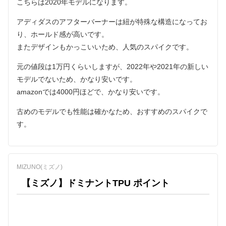
こちらは2020年モデルになります。
アディダスのアフターバーナーは紐が特殊な構造になってお
り、ホールド感が高いです。
またデザインもかっこいいため、人気のスパイクです。
元の値段は1万円くらいしますが、2022年や2021年の新しい
モデルでないため、かなり安いです。
amazonでは4000円ほどで、かなり安いです。
古めのモデルでも性能は確かなため、おすすめのスパイクで
す。
MIZUNO(ミズノ)
【ミズノ】ドミナントTPU ポイント