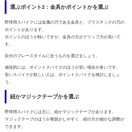
選ぶポイント2：金具かポイントかを選ぶ
野球用スパイクには金属の刃である金具と、プラスチックの刃の
ポイントがあります。
ポイントのほうが軽いですが、金具の方がグリップ力が高いで
す。
自分のプレースタイルに合うものを選びましょう。
値段的には、ポイントスパイクのほうが安い場合が多いです。
安いスパイクが欲しい人は、ポイントスパイクを検討しましょ
う。
紐かマジックテープかを選ぶ
野球用スパイクには主に、紐かマジックテープがあります。
マジックテープのほうが着脱がしやすく、紐の方が細かな調整が
できます。