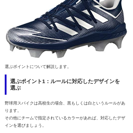
選ぶポイントについて解説します。
選ぶポイント1：ルールに対応したデザインを
選ぶ
野球用スパイクは高校生の場合、黒もしくは白というルールがあ
ります。
その他にチームで指定されているカラーがあれば、対応したデザ
インを選びましょう。