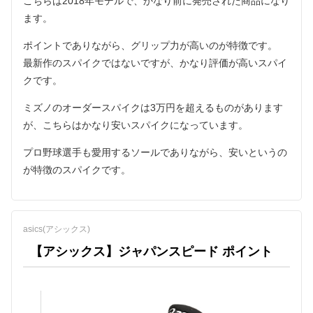
こちらは2018年モデルで、かなり前に発売された商品になり
ます。
ポイントでありながら、グリップ力が高いのが特徴です。
最新作のスパイクではないですが、かなり評価が高いスパイ
クです。
ミズノのオーダースパイクは3万円を超えるものがあります
が、こちらはかなり安いスパイクになっています。
プロ野球選手も愛用するソールでありながら、安いというの
が特徴のスパイクです。
asics(アシックス)
【アシックス】ジャパンスピード ポイント