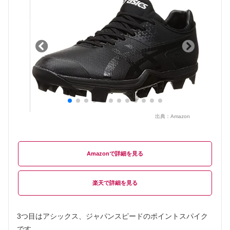
出典：
Amazon
Amazon
楽天
3つ目はアシックス、ジャパンスピードのポイントスパイク
です。