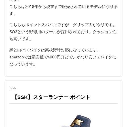
こちらは2018年から現在まで販売されているモデルになりま
す。
こちらもポイントスパイクですが、グリップ力がウリです。
SO2という野球用のソールが採用されており、クッション性
も高いです。
黒と白のスパイクは高校野球対応になっています。
amazonでは最安値で4000円ほどで、かなり安いスパイクに
なっています。
SSK
【SSK】スターランナー ポイント