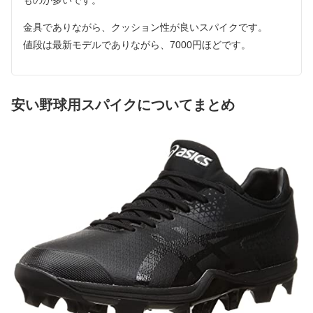
ものが多いです。
金具でありながら、クッション性が良いスパイクです。
値段は最新モデルでありながら、7000円ほどです。
安い野球用スパイクについてまとめ