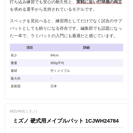
打ち込み練習でも安心の耐久性と、
実戦に近い打球感の両立
を求める選手から支持されているモデルです。
スペックを見比べると、練習用としてだけでなく試合のサブ
バットとしても頼りになる存在です。編集部でも話題になっ
た一本で、ラミバットの入門にも最適だと感じています。
項目
詳細
長さ
84cm
重量
900g平均
素材
竹＋メイプル
最大径
-
原産国
日本
MIZUNO(ミズノ)
ミズノ 硬式用メイプルバット 1CJWH24784