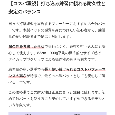
【コスパ重視】打ち込み練習に頼れる耐久性と
安定のバランス
日々の打撃練習を重視するプレーヤーにおすすめの合竹バッ
トです。木製バットの感覚を身につけたい初心者から、練習
量の多い経験者まで幅広く対応します。
耐久性を考慮した形状
で折れにくく、連打や打ち込みにも安
心して使えます。83cm・900g平均の標準的なサイズ感で、
タイカップ型グリップによる操作性の良さも魅力です。
練習量の多い選手でも
長く使い続けられるコストパフォーマ
ンスの高さ
が特徴で、最初の木製バットとしても安心して選
べる一本です。
この価格帯でこの耐久性は正直に言うと注目に値します。初
めて竹バットを使う方にも安心しておすすめできるモデルと
いう印象です。