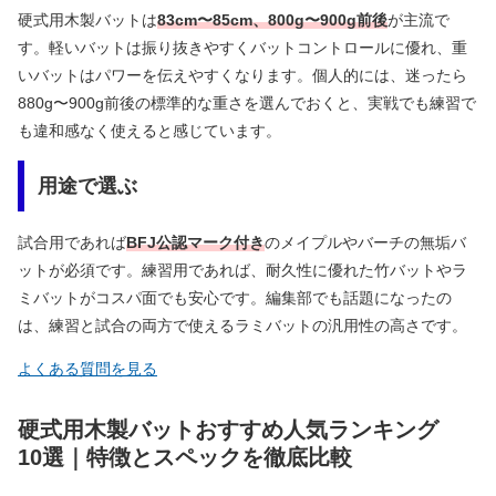
硬式用木製バットは
83cm〜85cm、800g〜900g前後
が主流で
す。軽いバットは振り抜きやすくバットコントロールに優れ、重
いバットはパワーを伝えやすくなります。個人的には、迷ったら
880g〜900g前後の標準的な重さを選んでおくと、実戦でも練習で
も違和感なく使えると感じています。
用途で選ぶ
試合用であれば
BFJ公認マーク付き
のメイプルやバーチの無垢バ
ットが必須です。練習用であれば、耐久性に優れた竹バットやラ
ミバットがコスパ面でも安心です。編集部でも話題になったの
は、練習と試合の両方で使えるラミバットの汎用性の高さです。
よくある質問を見る
硬式用木製バットおすすめ人気ランキング
10選｜特徴とスペックを徹底比較