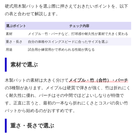
硬式用木製バットを選ぶ際に押さえておきたいポイントを、以下
の表と合わせて解説します。
選ぶポイント
チェック内容
素材
メイプル・竹・バーチなど、打球感や耐久性が素材で大きく変わる
重さ・長さ
自分の体格やスイングスピードに合ったサイズを選ぶ
用途
試合用か練習用かで求められる性能が異なる
素材で選ぶ
木製バットの素材は大きく分けて
メイプル・竹（合竹）・バーチ
の3種類があります。メイプルは硬質で弾きが強く、竹は折れにく
く耐久性に優れ、バーチはその中間でほどよいしなりが特徴で
す。正直に言うと、最初の一本なら折れにくさとコスパの良い竹
バットから始めるのがおすすめです。
重さ・長さで選ぶ