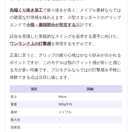
先端くり抜き加工
で振り抜きが良く、メイプル素材ならでは
の硬質な打球感を味わえます。小型スタンダードのグリップ
エンドで
小指・薬指部分が安定する
設計です。
試合を意識した実践的なスイングを追求する選手に向けた、
ワンランク上の打撃感
を実現するモデルです。
正直に言うと、グリップの握り心地はかなり好みが分かれる
ポイントですが、このモデルは指のフィット感が良いと感じ
る方が多い印象です。プロモデルならではの打撃感を手軽に
体験できる点は注目に値します。
項目
詳細
長さ
84cm
重量
880g平均
素材
メイプル
最大径
-
原産国
-