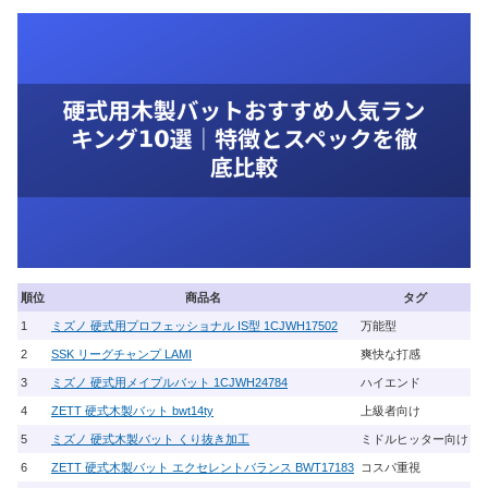
順位
商品名
タグ
1
ミズノ 硬式用プロフェッショナル IS型 1CJWH17502
万能型
し
2
SSK リーグチャンプ LAMI
爽快な打感
竹
3
ミズノ 硬式用メイプルバット 1CJWH24784
ハイエンド
厳
4
ZETT 硬式木製バット bwt14ty
上級者向け
プ
5
ミズノ 硬式木製バット くり抜き加工
ミドルヒッター向け
太
6
ZETT 硬式木製バット エクセレントバランス BWT17183
コスパ重視
打