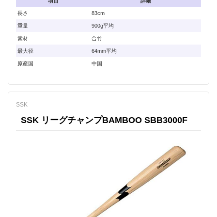
項目
詳細
長さ
83cm
重量
900g平均
素材
合竹
最大径
64mm平均
原産国
中国
SSK
SSK リーグチャンプBAMBOO SBB3000F