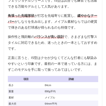
フェッショナルシリーズです。IS型は試合でも練習でも活躍
できる万能モデルとして人気があります。
角張った先端形状
が打芯を先端寄りに配置し、
緩やかなテー
パー
がしなりを生み出します。メイプル素材ならではの硬質
で弾きのある打球感が得られるのも特徴です。
操作性と飛距離の
バランスが良い設計
で、さまざまな打撃ス
タイルに対応できるため、迷ったときの一本としておすすめ
です。
正直に言うと、IS型はクセが少なくてどんな打者にも馴染み
やすいという印象です。最初の一本で迷っている方には、ま
ずこのモデルを手に取って振ってみてほしいです。
項目
詳細
長さ
84cm
重量
890g平均
素材
メイプル
最大径
64mm平均