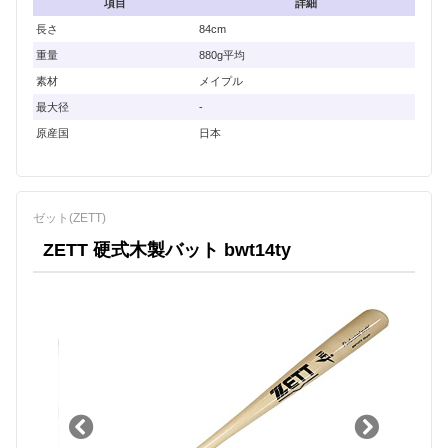
項目
詳細
長さ
84cm
重量
880g平均
素材
メイプル
最大径
-
原産国
日本
ゼット(ZETT)
ZETT 硬式木製バット bwt14ty