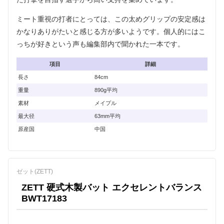
ミート重視の打者にとっては、この太めグリップの安定感は
かなりありがたいと感じる方が多いようです。個人的にはこ
っちが好きという声も編集部内で聞かれた一本です。
項目
詳細
長さ
84cm
重量
890g平均
素材
メイプル
最大径
63mm平均
原産国
中国
ゼット(ZETT)
ZETT 硬式木製バット エクセレントバランス
BWT17183