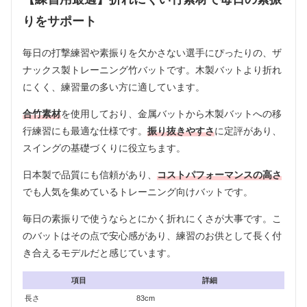
りをサポート
毎日の打撃練習や素振りを欠かさない選手にぴったりの、ザ
ナックス製トレーニング竹バットです。木製バットより折れ
にくく、練習量の多い方に適しています。
合竹素材
を使用しており、金属バットから木製バットへの移
行練習にも最適な仕様です。
振り抜きやすさ
に定評があり、
スイングの基礎づくりに役立ちます。
日本製で品質にも信頼があり、
コストパフォーマンスの高さ
でも人気を集めているトレーニング向けバットです。
毎日の素振りで使うならとにかく折れにくさが大事です。こ
のバットはその点で安心感があり、練習のお供として長く付
き合えるモデルだと感じています。
項目
詳細
長さ
83cm