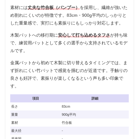
素材には
丈夫な竹合板（バンブー）
を採用し、繊維が強いた
め割れにくいのが特徴です。83cm・900g平均のしっかりと
した重量感で、実打にも素振りにもしっかり対応します。
木製バットへの移行期に
安心して打ち込めるタフさ
が持ち味
で、練習用バットとして多くの選手から支持されているモデ
ルです。
金属バットから初めて木製に切り替えるタイミングでは、ま
ず折れにくい竹バットで感覚を掴むのが近道です。手触りの
良さも好評で、素振りが楽しくなるという声も多い印象で
す。
項目
詳細
長さ
83cm
重量
900g平均
素材
竹合板
最大径
-
原産国
-