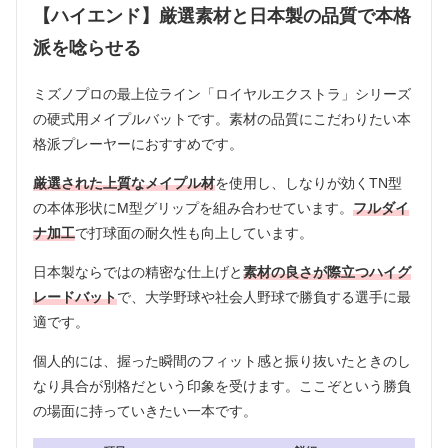
【ハイエンド】厳選素材と日本製の品質で本格
派を唸らせる
ミズノプロの最上位ライン「ロイヤルエクストラ」シリーズ
の硬式用メイプルバットです。素材の品質にこだわりたい本
格派プレーヤーにおすすめです。
厳選された上質なメイプル材
を使用し、しなりが効くTN型
の本体形状にM型グリップを組み合わせています。
フルダイ
ナ加工
で打球面の耐久性も向上しています。
日本製ならではの精密な仕上げと
素材の良さが際立つハイグ
レードバット
で、大学野球や社会人野球で勝負する選手に最
適です。
個人的には、握った瞬間のフィット感と振り抜いたときのし
なり具合が別格だという印象を受けます。ここぞという勝負
の場面に持っていきたい一本です。