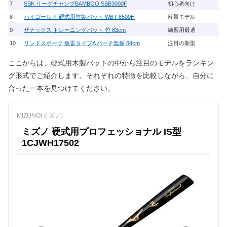
7
SSK リーグチャンプBAMBOO SBB3000F
初心者向け
頑
8
ハイゴールド 硬式用竹製バット WBT-8500H
軽量モデル
8
9
ザナックス トレーニングバット 竹 83cm
練習用最適
折
10
リンドスポーツ 魚雷タイプA バーチ無垢 84cm
注目の新型
話
ここからは、硬式用木製バットの中から注目のモデルをランキン
グ形式でご紹介します。それぞれの特徴を比較しながら、自分に
合った一本を見つけてください。
MIZUNO(ミズノ)
ミズノ 硬式用プロフェッショナル IS型
1CJWH17502